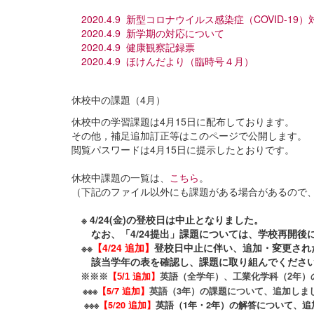
2020.4.9 新型コロナウイルス感染症（COVID-1
2020.4.9 新学期の対応について
2020.4.9 健康観察記録票
2020.4.9 ほけんだより（臨時号４月）
休校中の課題（4月）
休校中の学習課題は4月15日に配布しております。
その他，補足追加訂正等はこのページで公開します。
閲覧パスワードは4月15日に提示したとおりです。
休校中課題の一覧は、
こちら
。
（下記のファイル以外にも課題がある場合があるので
※ 4/24(金)の登校日は中止となりました。
なお、「4/24提出」課題については、学校再開後
※※
【4/24 追加】
登校日中止に伴い、追加・変更され
該当学年の表を確認し、課題に取り組んでくださ
※※※
【5/1 追加】
英語（全学年）、工業化学科（2年）
※※※
【5/7 追加】
英語（3年）の課題について、追加しま
※※※
【5/20 追加】
英語（1年・2年）の解答について、追