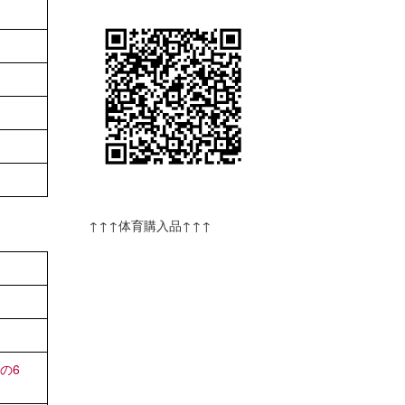
↑↑↑体育購入品↑↑↑
その6