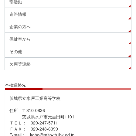
部活動
進路情報
企業の方へ
保健室から
その他
欠席等連絡
本校連絡先
茨城県立水戸工業高等学校
住所：
〒310-0836
茨城県水戸市元吉田町1101
ＴＥＬ： 029-247-5711
ＦＡＸ： 029-248-6399
E-mail： koho@mito-th.ibk.ed.jp