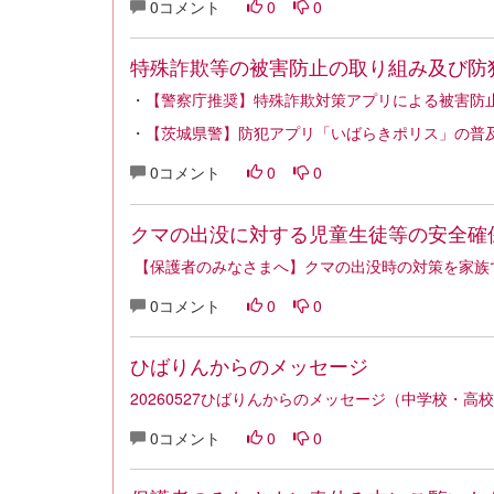
0コメント
0
0
特殊詐欺等の被害防止の取り組み及び防
・
【警察庁推奨】特殊詐欺対策アプリによる被害防
・
【茨城県警】防犯アプリ「いばらきポリス」の普
0コメント
0
0
クマの出没に対する児童生徒等の安全確
【保護者のみなさまへ】クマの出没時の対策を家族
0コメント
0
0
ひばりんからのメッセージ
20260527ひばりんからのメッセージ（中学校・高
0コメント
0
0