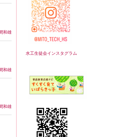
間和雄
水工生徒会インスタグラム
間和雄
間和雄