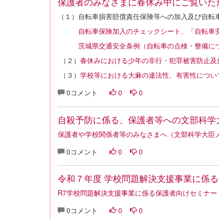
保護者のみなさまに春休み中にご覧いた
（１）自転車損害賠償責任保険等への加入及び自転
自転車保険加入のチェックシート、「自転車
茨城県交通安全条例（自転車の点検・整備に
（２）
春休みにおける少年の非行・犯罪被害防止及
（３）
学校等における大麻の違法性、有害性につい
0コメント
0
0
自殺予防に係る、保護者等への文部科学
保護者や学校関係者等のみなさまへ（文部科学大臣
0コメント
0
0
令和７年度 学校問題解決支援事業に係
R7学校問題解決支援事業に係る保護者向けセミナー
0コメント
0
0