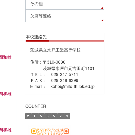
その他
欠席等連絡
本校連絡先
茨城県立水戸工業高等学校
間和雄
住所：
〒310-0836
茨城県水戸市元吉田町1101
ＴＥＬ： 029-247-5711
ＦＡＸ： 029-248-6399
E-mail： koho@mito-th.ibk.ed.jp
間和雄
COUNTER
2
1
5
6
5
2
9
間和雄