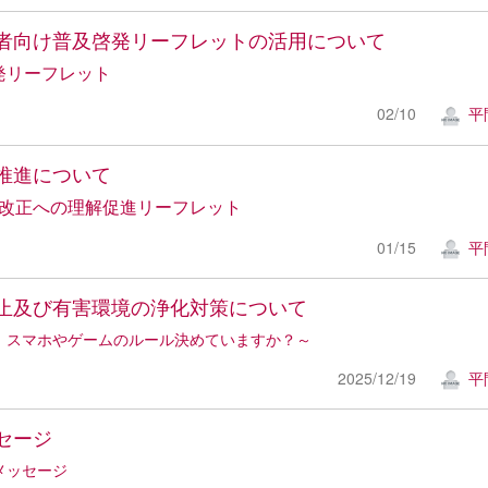
者向け普及啓発リーフレットの活用について
発リーフレット
02/10
平
推進について
法改正への理解促進リーフレット
01/15
平
止及び有害環境の浄化対策について
、スマホやゲームのルール決めていますか？～
2025/12/19
平
セージ
メッセージ