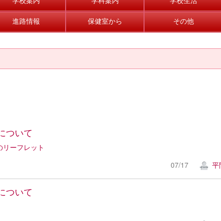
進路情報
保健室から
その他
について
のリーフレット
07/17
平
について