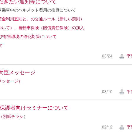
だきたい通知等について
車乗車中のヘルメット着用の推奨について
安全利用五則と」の交通ルール（新しい罰則）
ついて）、自転車保険（賠償責任保険）の加入
び有害環境の浄化対策について
て
03/24
平
大臣メッセージ
メッセージ）
03/10
平
る保護者向けセミナーについて
（別紙チラシ
）
02/12
平