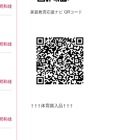
間和雄
家庭教育応援ナビ QRコード
間和雄
間和雄
↑↑↑体育購入品↑↑↑
間和雄