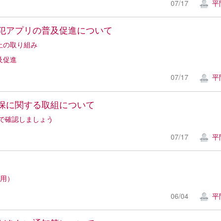
07/17
平
犯アプリの普及促進について
止の取り組み
及促進
07/17
平
保に関する取組について
で確認しましょう
07/17
平
校用）
06/04
平