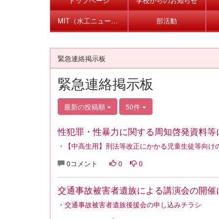
MIT（水工ニュース）
部活動
緊急連絡掲示板
緊急連絡掲示板
最新の投稿順
50件
性犯罪・性暴力に関する周知啓発資料等
・
【中高生用】刑法等改正にかかる児童生徒等向け
0コメント
0
0
交通事故被害者遺族による講演会の開催
・
交通事故被害者遺族後援会の申し込みチラシ