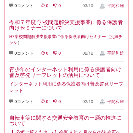
0コメント
0
0
03/10
平間和雄
令和７年度 学校問題解決支援事業に係る保護者
向けセミナーについて
R7学校問題解決支援事業に係る保護者向けセミナー（別紙チ
ラシ
）
0コメント
0
0
02/12
平間和雄
青少年のインターネット利用に係る保護者向け
普及啓発リーフレットの活用について
インターネット利用に係る保護者向け普及啓発リーフ
レット
0コメント
0
0
02/10
平間和雄
自転車等に関する交通安全教育の一層の推進に
ついて
【 必ずご覧ください 】令和８年４月からの法改正へ