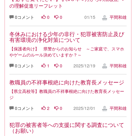
の理解促進リーフレット
0コメント
0
0
01/15
平間和雄
冬休みにおける少年の非行・犯罪被害防止及び
有害環境の浄化対策について
【保護者向け】 県警からのお知らせ ～ご家庭で、スマホ
やゲームのルール決めていますか？～
0コメント
1
0
2025/12/19
平間和雄
教職員の不祥事根絶に向けた教育長メッセージ
【県立高校等】教職員の不祥事根絶に向けた教育長メッセー
ジ
0コメント
2
0
2025/12/01
平間和雄
犯罪の被害者等への支援に関する調査について
（お願い）