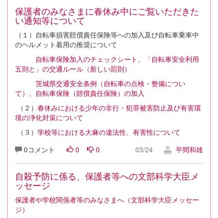
保護者のみなさまに春休み中にご覧いただきた
い通知等について
（１）自転車損害賠償責任保険等への加入及び自転車乗車中
のヘルメット着用の推奨について
自転車保険加入のチェックシート、「自転車安全利用
五則と」の交通ルール（新しい罰則）
茨城県交通安全条例（自転車の点検・整備につい
て）、自転車保険（賠償責任保険）の加入
（２）
春休みにおける少年の非行・犯罪被害防止及び有害環
境の浄化対策について
（３）
学校等における大麻の違法性、有害性について
0コメント
0
0
03/24
平間和雄
自殺予防に係る、保護者等への文部科学大臣メ
ッセージ
保護者や学校関係者等のみなさまへ（文部科学大臣メッセー
ジ）