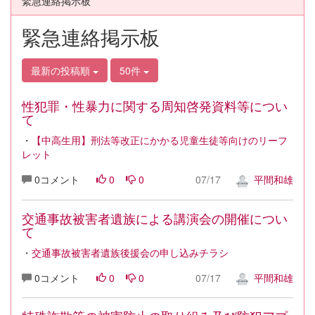
緊急連絡掲示板
緊急連絡掲示板
最新の投稿順
50件
性犯罪・性暴力に関する周知啓発資料等につい
て
・
【中高生用】刑法等改正にかかる児童生徒等向けのリーフ
レット
0コメント
0
0
07/17
平間和雄
交通事故被害者遺族による講演会の開催につい
て
・
交通事故被害者遺族後援会の申し込みチラシ
0コメント
0
0
07/17
平間和雄