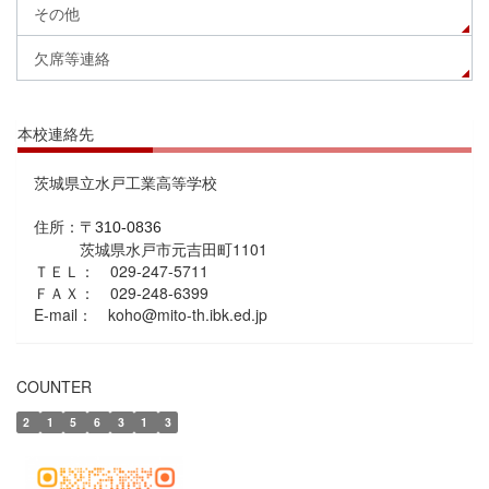
その他
欠席等連絡
本校連絡先
茨城県立水戸工業高等学校
住所：
〒310-0836
茨城県水戸市元吉田町1101
ＴＥＬ： 029-247-5711
ＦＡＸ： 029-248-6399
E-mail： koho@mito-th.ibk.ed.jp
COUNTER
2
1
5
6
3
1
3