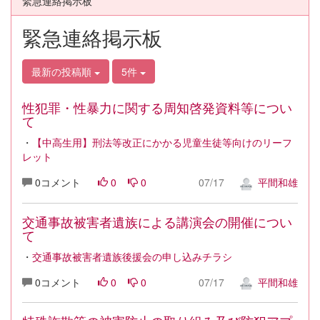
緊急連絡掲示板
緊急連絡掲示板
最新の投稿順
5件
性犯罪・性暴力に関する周知啓発資料等につい
て
・
【中高生用】刑法等改正にかかる児童生徒等向けのリーフ
レット
0コメント
0
0
07/17
平間和雄
交通事故被害者遺族による講演会の開催につい
て
・
交通事故被害者遺族後援会の申し込みチラシ
0コメント
0
0
07/17
平間和雄