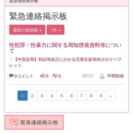
緊急連絡掲示板
緊急連絡掲示板
最新の投稿順
1件
性犯罪・性暴力に関する周知啓発資料等につい
て
・
【中高生用】刑法等改正にかかる児童生徒等向けのリーフ
レット
0コメント
0
0
07/17
平間和雄
1
2
3
4
5
6
7
8
9
»