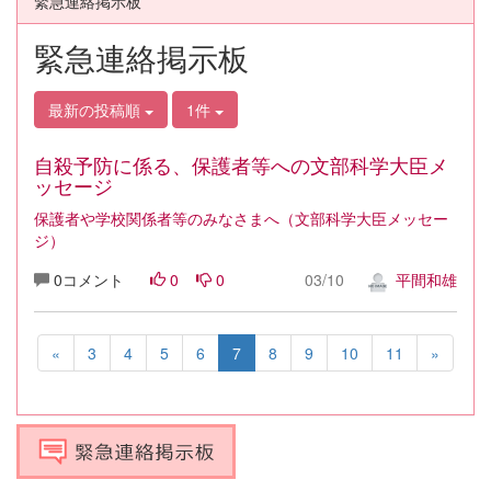
緊急連絡掲示板
緊急連絡掲示板
最新の投稿順
1件
自殺予防に係る、保護者等への文部科学大臣メ
ッセージ
保護者や学校関係者等のみなさまへ（文部科学大臣メッセー
ジ）
0コメント
0
0
03/10
平間和雄
«
3
4
5
6
7
8
9
10
11
»