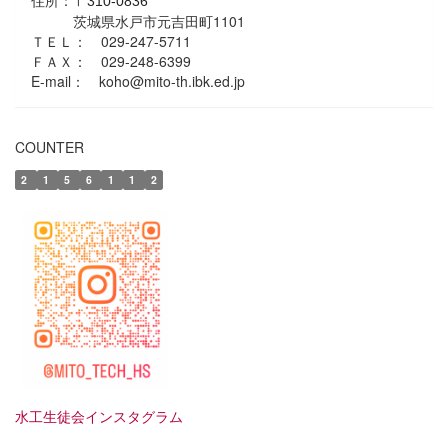
住所：
〒310-0836
茨城県水戸市元吉田町1101
ＴＥＬ： 029-247-5711
ＦＡＸ： 029-248-6399
E-mail： koho@mito-th.ibk.ed.jp
COUNTER
2
1
5
6
1
1
2
水工生徒会インスタグラム