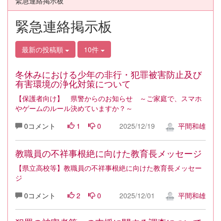
緊急連絡掲示板
緊急連絡掲示板
最新の投稿順
10件
冬休みにおける少年の非行・犯罪被害防止及び
有害環境の浄化対策について
【保護者向け】 県警からのお知らせ ～ご家庭で、スマホ
やゲームのルール決めていますか？～
0コメント
1
0
2025/12/19
平間和雄
教職員の不祥事根絶に向けた教育長メッセージ
【県立高校等】教職員の不祥事根絶に向けた教育長メッセー
ジ
0コメント
2
0
2025/12/01
平間和雄