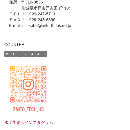
住所：
〒310-0836
茨城県水戸市元吉田町1101
ＴＥＬ： 029-247-5711
ＦＡＸ： 029-248-6399
E-mail： koho@mito-th.ibk.ed.jp
COUNTER
2
1
5
7
4
4
3
水工生徒会インスタグラム